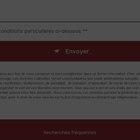
conditions particulières ci-dessous **
Envoyer
s aux fins de vous contacter et sont enregistrées dans un fichier informatisé. Elles s
 message. Les données collectées seront communiquées aux seuls destinataires suivant
rectification, d’effacement, de portabilité, de limitation, d’opposition, de retrait de votr
d’organiser le sort de vos données post-mortem. Vous pouvez exercer ces droits par voie
 d'identité pourra vous être demandé. Nous conservons vos données pendant la période de 
 Vous avez le droit de vous inscrire sur la liste d'opposition au démarchage téléphonique,
Recherches fréquentes