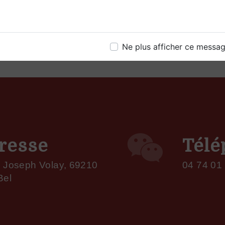
Ne plus afficher ce messa
resse
Télé
 Joseph Volay, 69210
04 74 01
Bel