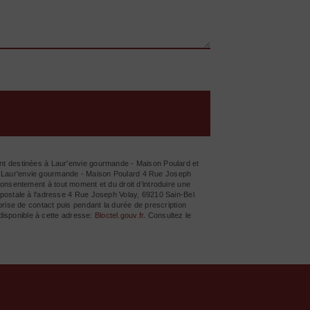
ont destinées à Laur'envie gourmande - Maison Poulard et
s: Laur'envie gourmande - Maison Poulard 4 Rue Joseph
e consentement à tout moment et du droit d’introduire une
 postale à l'adresse 4 Rue Joseph Volay, 69210 Sain-Bel
prise de contact puis pendant la durée de prescription
 disponible à cette adresse:
Bloctel.gouv.fr
. Consultez le