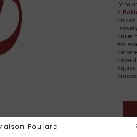
l’écout
à
Poll
disposi
rensei
projet
est ava
partag
notre d
équipe 
propret
Maison Poulard