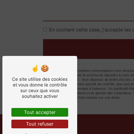
En cochant cette case, j'accepte les 
** Les données personnelles communiquées sont nécessaire
ses sous-traitants dans le seul but de répondre à votre
Ce site utilise des cookies
Volay, 69210 Sain-Bel . Vous disposez de droits d’accès, de 
et vous donne le contrôle
réclamation auprès d’une autorité de contrôle, ainsi que 
ou par courrier électronique à l'adresse . Un justificatif
sur ceux que vous
légale aux fins probatoires et de gestion des contentieux.
souhaitez activer
site cnil.fr pour plus d’informations sur vos droits.
Tout accepter
Tout refuser