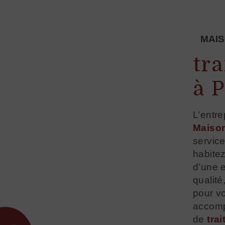
MAI
tr
à 
L’entr
Maiso
servic
habite
d’une e
qualité
pour vo
accomp
de
tra