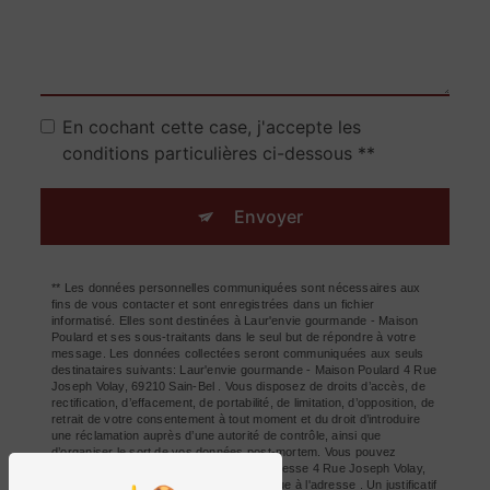
En cochant cette case, j'accepte les
conditions particulières ci-dessous **
Envoyer
** Les données personnelles communiquées sont nécessaires aux
fins de vous contacter et sont enregistrées dans un fichier
informatisé. Elles sont destinées à Laur'envie gourmande - Maison
Poulard et ses sous-traitants dans le seul but de répondre à votre
message. Les données collectées seront communiquées aux seuls
destinataires suivants: Laur'envie gourmande - Maison Poulard 4 Rue
Joseph Volay, 69210 Sain-Bel . Vous disposez de droits d’accès, de
rectification, d’effacement, de portabilité, de limitation, d’opposition, de
retrait de votre consentement à tout moment et du droit d’introduire
une réclamation auprès d’une autorité de contrôle, ainsi que
d’organiser le sort de vos données post-mortem. Vous pouvez
exercer ces droits par voie postale à l'adresse 4 Rue Joseph Volay,
69210 Sain-Bel ou par courrier électronique à l'adresse . Un justificatif